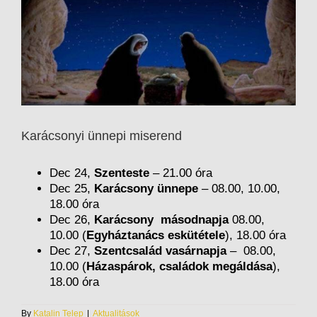
Karácsonyi ünnepi miserend
Dec 24,
Szenteste
– 21.00 óra
Dec 25,
Karácsony ünnepe
– 08.00, 10.00,
18.00 óra
Dec 26,
Karácsony másodnapja
08.00,
10.00 (
Egyháztanács eskütétele
), 18.00 óra
Dec 27,
Szentcsalád vasárnapja
– 08.00,
10.00 (
Házaspárok, családok megáldása
),
18.00 óra
By
Katalin Telep
|
Aktualitások