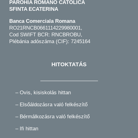
PAROHIA ROMANO CATOLICA
SFINTA ECATERINA
Banca Comerciala Romana
RO21RNCB0661114229980001,
Cod SWIFT BCR: RNCBROBU,
Plébánia adószáma (CIF): 7245164
HITOKTATÁS
———————————
–
Ovis, kisiskolás hittan
–
Elsőáldozásra való felkészítő
–
Bérmálkozásra való felkészítő
–
Ifi hittan