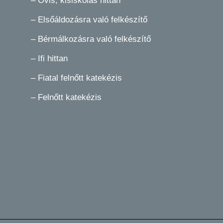
–
Ovis, kisiskolás hittan
–
Elsőáldozásra való felkészítő
–
Bérmálkozásra való felkészítő
–
Ifi hittan
–
Fiatal felnőtt katekézis
–
Felnőtt katekézis