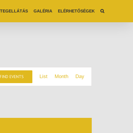
TEGELLÁTÁS
GALÉRIA
ELÉRHETŐSÉGEK
Event
List
Month
Day
FIND EVENTS
Views
Navigation