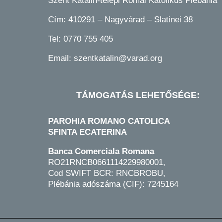
Szent Katalin-telepi Római Katolikus Plébánia
Cím: 410291 – Nagyvárad – Slatinei 38
Tel:
0770 755 405
Email:
szentkatalin@varad.org
TÁMOGATÁS LEHETŐSÉGE:
PAROHIA ROMANO CATOLICA
SFINTA ECATERINA
Banca Comerciala Romana
RO21RNCB0661114229980001,
Cod SWIFT BCR: RNCBROBU,
Plébánia adószáma (CIF): 7245164