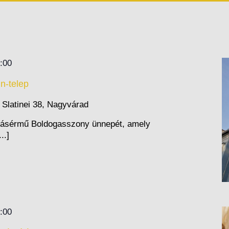
:00
n-telep
p
Slatinei 38, Nagyvárad
ásérmű Boldogasszony ünnepét, amely
..]
:00