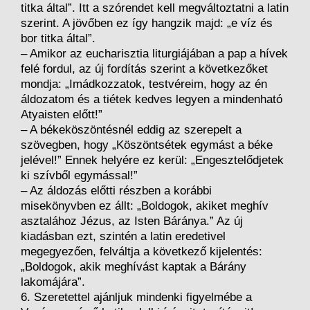
titka által”. Itt a szórendet kell megváltoztatni a latin
szerint. A jövőben ez így hangzik majd: „e víz és
bor titka által”.
– Amikor az eucharisztia liturgiájában a pap a hívek
felé fordul, az új fordítás szerint a következőket
mondja: „Imádkozzatok, testvéreim, hogy az én
áldozatom és a tiétek kedves legyen a mindenható
Atyaisten előtt!”
– A békeköszöntésnél eddig az szerepelt a
szövegben, hogy „Köszöntsétek egymást a béke
jelével!” Ennek helyére ez kerül: „Engesztelődjetek
ki szívből egymással!”
– Az áldozás előtti részben a korábbi
misekönyvben ez állt: „Boldogok, akiket meghív
asztalához Jézus, az Isten Báránya.” Az új
kiadásban ezt, szintén a latin eredetivel
megegyezően, felváltja a következő kijelentés:
„Boldogok, akik meghívást kaptak a Bárány
lakomájára”.
6. Szeretettel ajánljuk mindenki figyelmébe a