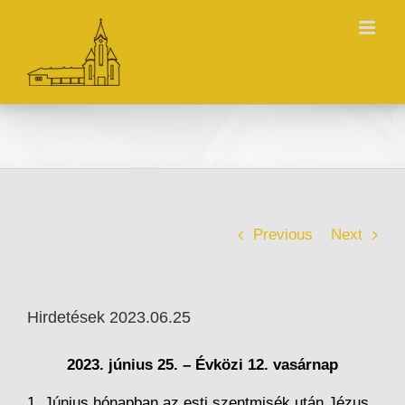
Skip
to
content
Previous
Next
Hirdetések 2023.06.25
2023. június 25. – Évközi 12. vasárnap
1. Június hónapban az esti szentmisék után Jézus