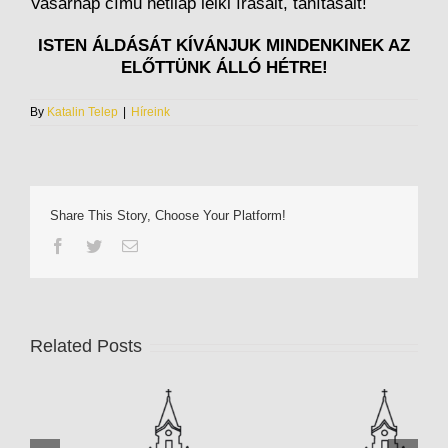
Vasárnap című hetilap lelki írásait, tanításait!
ISTEN ÁLDÁSÁT KÍVÁNJUK MINDENKINEK AZ
ELŐTTÜNK ÁLLÓ HÉTRE!
By
Katalin Telep
|
Híreink
Share This Story, Choose Your Platform!
Facebook
Twitter
Email
Related Posts