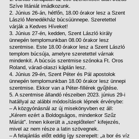
Szíve litániát imádkozunk.
2. Június 26-án, hétfőn, 18.00 órakor lesz a Szent
László Menedékház búcsúünnepe. Szeretettel
várják a Kedves Híveket!
3. Június 27-én, kedden, Szent László király
ünnepén templomunkban 08.00 órakor lesz
szentmise. Este 18.00 órakor lesz a Szent László
templom búcsúja, amelyre szeretettel várnak
mindenkit. A búcsús szentmise szónoka Ft. Oros
Roland, várad-olaszi káplán lesz.
4. Június 29-én, Szent Péter és Pál apostolok
ünnepén templomunkban 18.00 órakor lesz ünnepi
szentmise. Ekkor van a Péter-fillérek gyűjtése.
5. A szentmise állandó részeiben 2023. június 29-i
hatállyal az alábbi módosítások lépnek érvénybe:
– A közgyónásnál az új misekönyvben ez áll:
„Kérem ezért a Boldogságos, mindenkor Szűz
Máriát”. Innen kikerült a „szeplőtelen” kifejezés,
mivel az nem része a latin szövegnek.
– A felajánlás előtt eddig így szerepelt: „a bor és víz