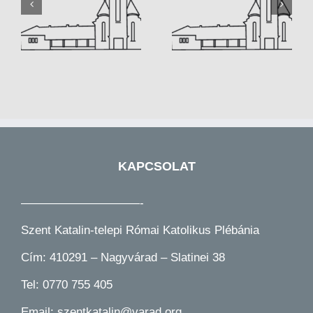
31
Hirdetések 2024.03.24
Hirdetések 2024.03.17
KAPCSOLAT
——————————-
Szent Katalin-telepi Római Katolikus Plébánia
Cím: 410291 – Nagyvárad – Slatinei 38
Tel:
0770 755 405
Email:
szentkatalin@varad.org