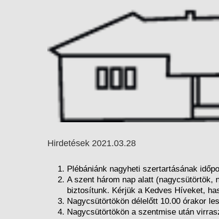
Hirdetések 2021.03.28
Plébániánk nagyheti szertartásának időpon
A szent három nap alatt (nagycsütörtök, 
biztosítunk. Kérjük a Kedves Híveket, has
Nagycsütörtökön délelőtt 10.00 órakor le
Nagycsütörtökön a szentmise után virrasz