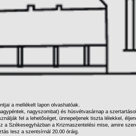
tjai a mellékelt lapon olvashatóak.
nagypéntek, nagyszombat) és húsvétvasárnap a szertartások 
ználják fel a lehetőséget, ünnepeljenek tiszta lélekkel, élj
sz a Székesegyházban a Krizmaszentelési mise, amire szeret
tás lesz a szentsírnál 20.00 óráig.