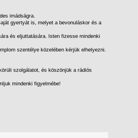
ndes imádságra.
aját gyertyát is, melyet a bevonuláskor és a
ra és eljuttatására. Isten fizesse mindenki
templom szentélye közelében kérjük elhelyezni.
rüli szolgálatot, és köszönjük a rádiós
ánljuk mindenki figyelmébe!