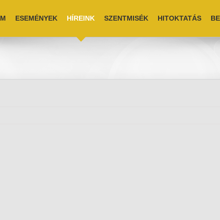
EM
ESEMÉNYEK
HÍREINK
SZENTMISÉK
HITOKTATÁS
BE