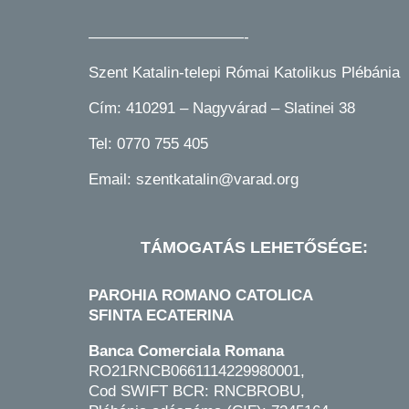
——————————-
Szent Katalin-telepi Római Katolikus Plébánia
Cím: 410291 – Nagyvárad – Slatinei 38
Tel:
0770 755 405
Email:
szentkatalin@varad.org
TÁMOGATÁS LEHETŐSÉGE:
PAROHIA ROMANO CATOLICA
SFINTA ECATERINA
Banca Comerciala Romana
RO21RNCB0661114229980001,
Cod SWIFT BCR: RNCBROBU,