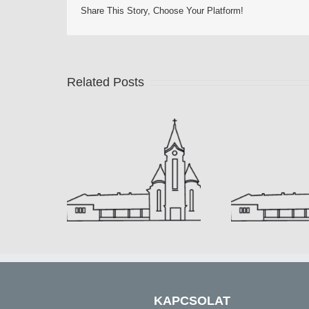
Share This Story, Choose Your Platform!
Related Posts
 2024.03.31
Hirdetések 2024.03.24
Hirde
KAPCSOLAT