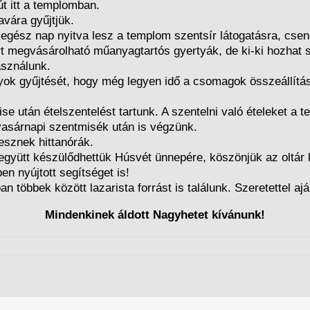
t itt a templomban.
vára gyűjtjük.
egész nap nyitva lesz a templom szentsír látogatásra, cse
rt megvásárolható műanyagtartós gyertyák, de ki-ki hozhat s
asználunk.
ok gyűjtését, hogy még legyen idő a csomagok összeállításá
e után ételszentelést tartunk. A szentelni való ételeket a 
tvasárnapi szentmisék után is végzünk.
esznek hittanórák.
gyütt készülődhettük Húsvét ünnepére, köszönjük az oltár kö
en nyújtott segítséget is!
 többek között lazarista forrást is találunk. Szeretettel aj
Mindenkinek áldott Nagyhetet kívánunk!