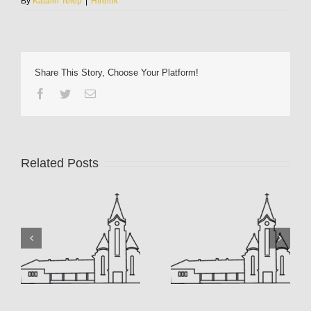
By
Katalin Telep
|
Híreink
Share This Story, Choose Your Platform!
Facebook
Twitter
Email
Related Posts
31
Hirdetések 2024.03.24
Hirdetések 2024.03.17