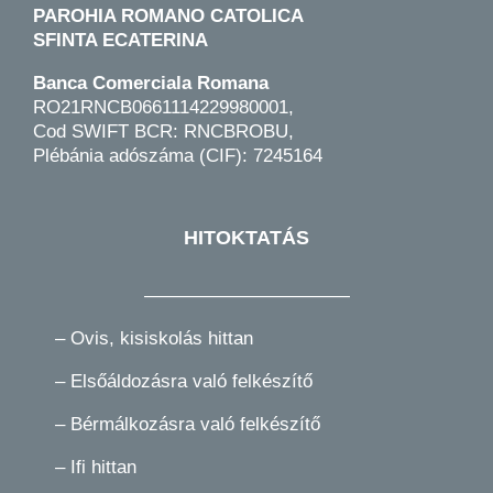
PAROHIA ROMANO CATOLICA
SFINTA ECATERINA
Banca Comerciala Romana
RO21RNCB0661114229980001,
Cod SWIFT BCR: RNCBROBU,
Plébánia adószáma (CIF): 7245164
HITOKTATÁS
———————————
–
Ovis, kisiskolás hittan
–
Elsőáldozásra való felkészítő
–
Bérmálkozásra való felkészítő
–
Ifi hittan