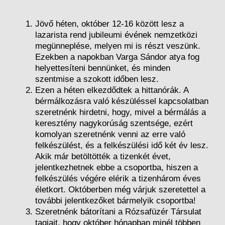
Jövő héten, október 12-16 között lesz a
lazarista rend jubileumi évének nemzetközi
megünneplése, melyen mi is részt veszünk.
Ezekben a napokban Varga Sándor atya fog
helyettesíteni bennünket, és minden
szentmise a szokott időben lesz.
Ezen a héten elkezdődtek a hittanórák. A
bérmálkozásra való készüléssel kapcsolatban
szeretnénk hirdetni, hogy, mivel a bérmálás a
keresztény nagykorúság szentsége, ezért
komolyan szeretnénk venni az erre való
felkészülést, és a felkészülési idő két év lesz.
Akik már betöltötték a tizenkét évet,
jelentkezhetnek ebbe a csoportba, hiszen a
felkészülés végére elérik a tizenhárom éves
életkort. Októberben még várjuk szeretettel a
további jelentkezőket bármelyik csoportba!
Szeretnénk bátorítani a Rózsafüzér Társulat
tagjait, hogy október hónapban minél többen