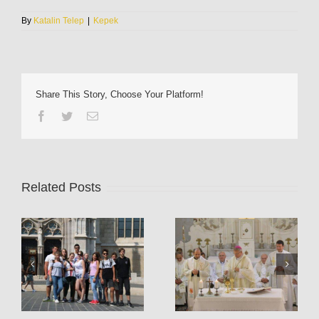
By
Katalin Telep
|
Kepek
Share This Story, Choose Your Platform!
Facebook
Twitter
Email
Related Posts
Szent Vince ünnepe a
Plébániai kirándulás –
jubileumi évben – 2017
2017