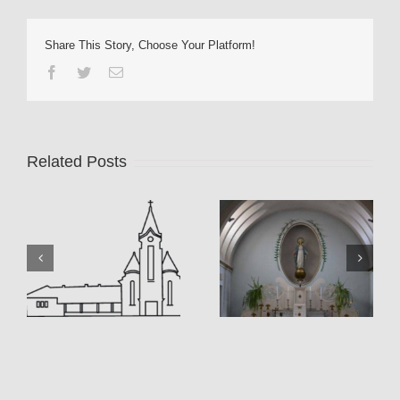
Share This Story, Choose Your Platform!
Facebook
Twitter
Email
Related Posts
12
Szentmise 2020.10.11
Szentmise 2020.09.27