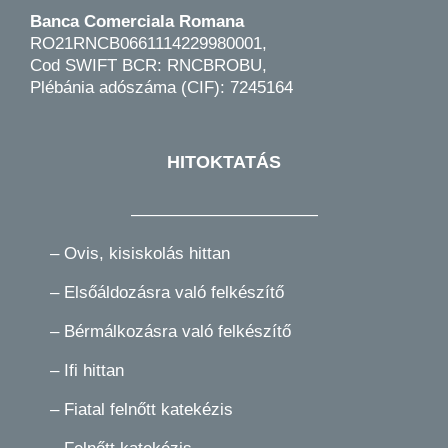
Banca Comerciala Romana
RO21RNCB0661114229980001,
Cod SWIFT BCR: RNCBROBU,
Plébánia adószáma (CIF): 7245164
HITOKTATÁS
———————————
–
Ovis, kisiskolás hittan
–
Elsőáldozásra való felkészítő
–
Bérmálkozásra való felkészítő
–
Ifi hittan
–
Fiatal felnőtt katekézis