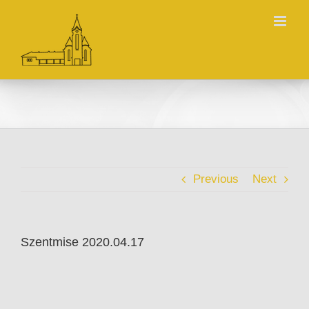
Skip
to
content
Previous
Next
Szentmise 2020.04.17